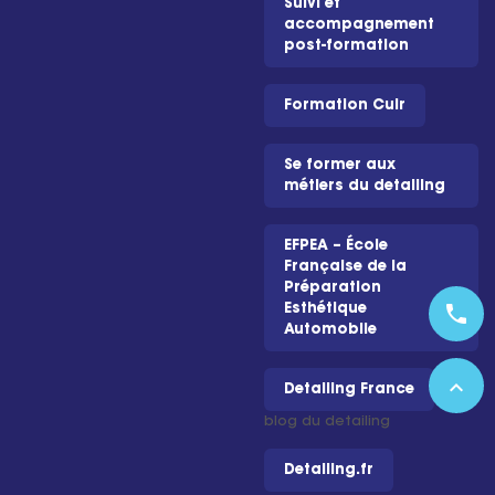
Suivi et
accompagnement
post-formation
Formation Cuir
Se former aux
métiers du detailing
EFPEA – École
Française de la
Préparation
phone
Esthétique
Automobile
expand_less
Detailing France
– Le
blog du detailing
Detailing.fr