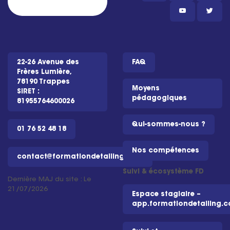
22-26 Avenue des
FAQ
Frères Lumière,
78190 Trappes
Moyens
SIRET :
pédagogiques
81955764600026
Qui-sommes-nous ?
01 76 52 48 18
Nos compétences
contact@formationdetailing.com
Suivi & écosystème FD
Dernière MAJ du site : Le
21/07/2026
Espace stagiaire –
app.formationdetailing.