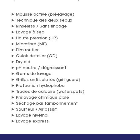
Mousse active (pré-lavage)
Technique des deux seaux
Rinseless / Sans rinçage
Lavage à sec
Haute pression (HP)
Microfibre (MF)
Film routier
Quick detailer (QD)
Dry aid
pH neutre / dégraissant
Gants de lavage
Grilles anti-saletés (grit guard)
Protection hydrophobe
Traces de calcaire (waterspots)
Prélavage chimique ciblé
Séchage par tamponnement
Souffleur / Air assist
Lavage hivernal
Lavage express