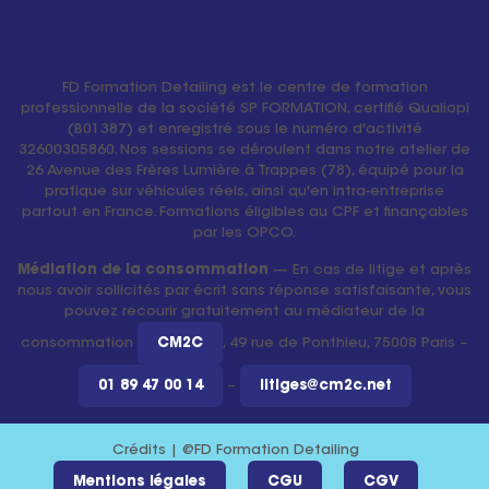
FD Formation Detailing est le centre de formation
professionnelle de la société SP FORMATION, certifié Qualiopi
(B01387) et enregistré sous le numéro d'activité
32600305860. Nos sessions se déroulent dans notre atelier de
26 Avenue des Frères Lumière à Trappes (78), équipé pour la
pratique sur véhicules réels, ainsi qu'en intra-entreprise
partout en France. Formations éligibles au CPF et finançables
par les OPCO.
Médiation de la consommation
— En cas de litige et après
nous avoir sollicités par écrit sans réponse satisfaisante, vous
pouvez recourir gratuitement au médiateur de la
consommation
CM2C
, 49 rue de Ponthieu, 75008 Paris –
01 89 47 00 14
–
litiges@cm2c.net
Crédits | @FD Formation Detailing
Mentions légales
CGU
CGV