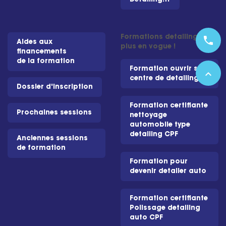
Formations detailing les
phone
Aides aux
plus en vogue !
financements
de la formation
Formation ouvrir son
expand_less
centre de detailing
Dossier d'inscription
Formation certifiante
Prochaines sessions
nettoyage
automobile type
detailing CPF
Anciennes sessions
de formation
Formation pour
devenir detailer auto
Formation certifiante
Polissage detailing
auto CPF