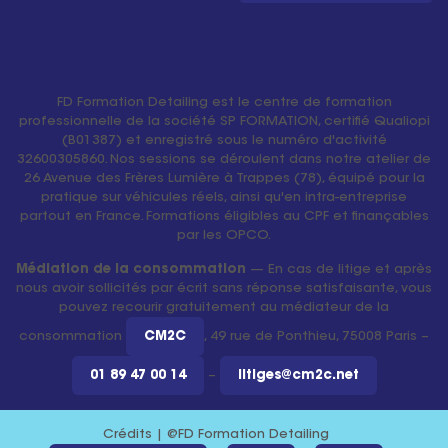
FD Formation Detailing est le centre de formation
professionnelle de la société SP FORMATION, certifié Qualiopi
(B01387) et enregistré sous le numéro d'activité
32600305860. Nos sessions se déroulent dans notre atelier de
26 Avenue des Frères Lumière à Trappes (78), équipé pour la
pratique sur véhicules réels, ainsi qu'en intra-entreprise
partout en France. Formations éligibles au CPF et finançables
par les OPCO.
Médiation de la consommation
— En cas de litige et après
nous avoir sollicités par écrit sans réponse satisfaisante, vous
pouvez recourir gratuitement au médiateur de la
consommation
CM2C
, 49 rue de Ponthieu, 75008 Paris –
01 89 47 00 14
–
litiges@cm2c.net
Crédits | @FD Formation Detailing