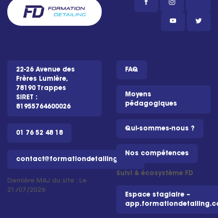
22-26 Avenue des
FAQ
Frères Lumière,
78190 Trappes
Moyens
SIRET :
pédagogiques
81955764600026
Qui-sommes-nous ?
01 76 52 48 18
Nos compétences
contact@formationdetailing.com
Suivi & écosystème FD
Dernière MAJ du site : Le
21/07/2026
Espace stagiaire –
app.formationdetailing.