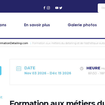
ions
En savoir plus
Galerie photos
ormationDetailing.com
Formation aux métiers du detailing et de l’esthétique au
DATE
HEURE
Ho
Nov 03 2026
- Déc 15 2026
8h30 - 18
et
Formation aux métiers du