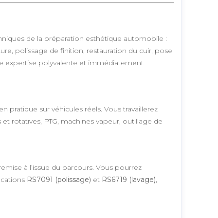
niques de la préparation esthétique automobile :
re, polissage de finition, restauration du cuir, pose
ne expertise polyvalente et immédiatement
pratique sur véhicules réels. Vous travaillerez
s et rotatives, PTG, machines vapeur, outillage de
remise à l’issue du parcours. Vous pourrez
fications
RS7091 (polissage)
et
RS6719 (lavage)
,