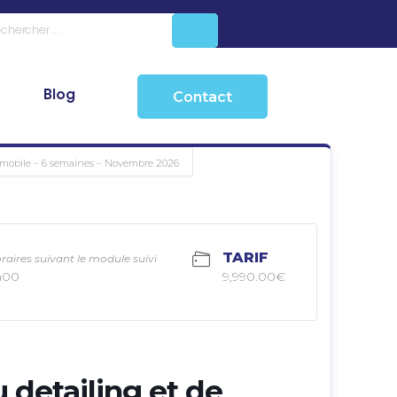
Blog
Contact
tomobile – 6 semaines – Novembre 2026
TARIF
raires suivant le module suivi
h00
9,990.00€
 detailing et de