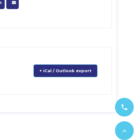
+ iCal / Outlook export
phone
expand_less