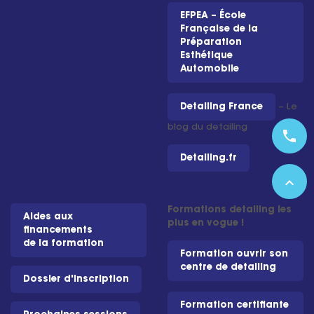
EFPEA – École
Française de la
Préparation
Esthétique
Automobile
Detailing France
– Le
blog du detailing
phone
Detailing.fr
expand_less
Formations detailing les
Aides aux
plus en vogue !
financements
de la formation
Formation ouvrir son
centre de detailing
Dossier d'inscription
Formation certifiante