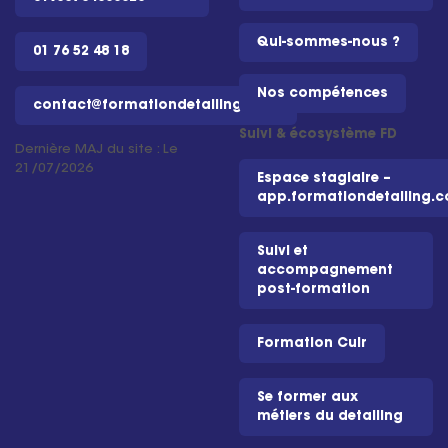
Qui-sommes-nous ?
01 76 52 48 18
Nos compétences
contact@formationdetailing.com
Suivi & écosystème FD
Dernière MAJ du site : Le
21/07/2026
Espace stagiaire –
app.formationdetailing.
Suivi et
accompagnement
post-formation
Formation Cuir
Se former aux
métiers du detailing