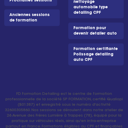
Prochaines sessions
nettoyage
automobile type
detailing CPF
Anciennes sessions
de formation
Formation pour
devenir detailer auto
Formation certifiante
Polissage detailing
auto CPF
FD Formation Detailing est le centre de formation
professionnelle de la société SP FORMATION, certifié Qualiopi
(B01387) et enregistré sous le numéro d'activité
32600305860. Nos sessions se déroulent dans notre atelier de
26 Avenue des Frères Lumière à Trappes (78), équipé pour la
pratique sur véhicules réels, ainsi qu'en intra-entreprise
partout en France. Formations éligibles au CPF et finançables