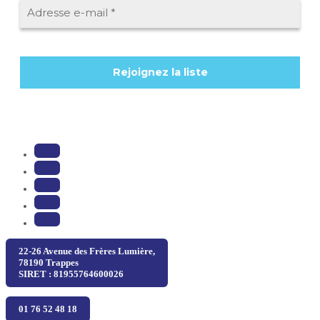
22-26 Avenue des Frères Lumière,
78190 Trappes
SIRET : 81955764600026
01 76 52 48 18