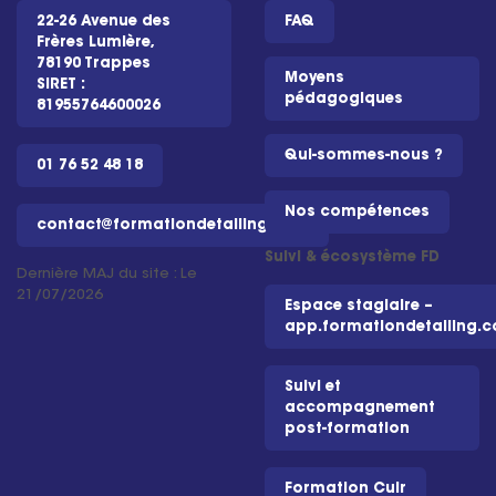
22-26 Avenue des
FAQ
Frères Lumière,
78190 Trappes
Moyens
SIRET :
pédagogiques
81955764600026
Qui-sommes-nous ?
01 76 52 48 18
Nos compétences
contact@formationdetailing.com
Suivi & écosystème FD
Dernière MAJ du site : Le
21/07/2026
Espace stagiaire –
app.formationdetailing.
Suivi et
accompagnement
post-formation
Formation Cuir