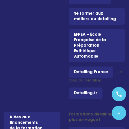
Se former aux
métiers du detailing
EFPEA – École
Française de la
Préparation
Esthétique
Automobile
Detailing France
– Le
blog du detailing
phone
Detailing.fr
expand_less
Formations detailing les
Aides aux
plus en vogue !
financements
de la formation