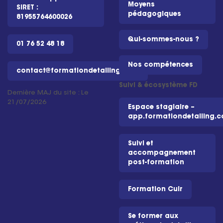
Moyens
SIRET :
pédagogiques
81955764600026
Qui-sommes-nous ?
01 76 52 48 18
Nos compétences
contact@formationdetailing.com
Suivi & écosystème FD
Dernière MAJ du site : Le
21/07/2026
Espace stagiaire –
app.formationdetailing.
Suivi et
accompagnement
post-formation
Formation Cuir
Se former aux