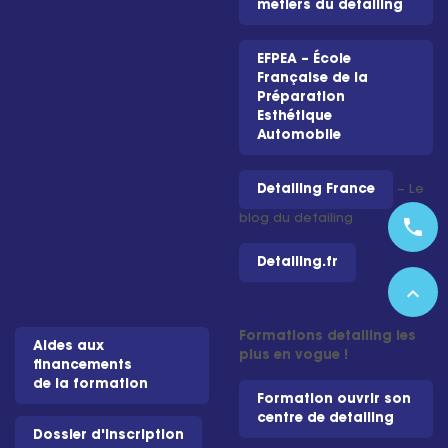
métiers du detailing
EFPEA – École
Française de la
Préparation
Esthétique
Automobile
Detailing France
– Le
blog du detailing
phone
Detailing.fr
expand_less
Formations detailing les
Aides aux
plus en vogue !
financements
de la formation
Formation ouvrir son
centre de detailing
Dossier d'inscription