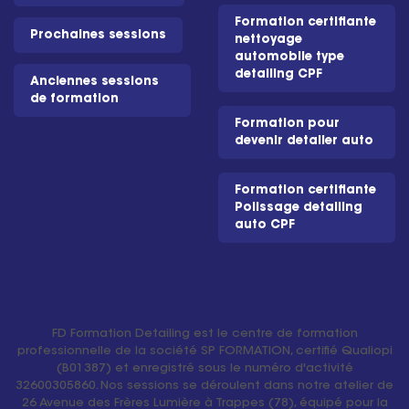
Formation certifiante
Prochaines sessions
nettoyage
automobile type
detailing CPF
Anciennes sessions
de formation
Formation pour
devenir detailer auto
Formation certifiante
Polissage detailing
auto CPF
FD Formation Detailing est le centre de formation
professionnelle de la société SP FORMATION, certifié Qualiopi
(B01387) et enregistré sous le numéro d'activité
32600305860. Nos sessions se déroulent dans notre atelier de
26 Avenue des Frères Lumière à Trappes (78), équipé pour la