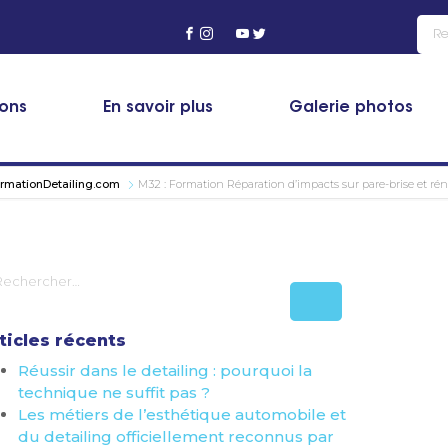
ions
En savoir plus
Galerie photos
ormationDetailing.com
M32 : Formation Réparation d’impacts sur pare-brise et ré
ticles récents
Réussir dans le detailing : pourquoi la
technique ne suffit pas ?
Les métiers de l’esthétique automobile et
du detailing officiellement reconnus par