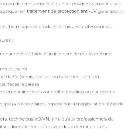
tion ou de ternissement, à poncer progressivement à sec
 appliquer un
traitement de protection anti-UV
garantissant
es thermiques et produits chimiques professionnels.
urez :
 pare-brise à l’aide d’un injecteur de résine et d’une
rnis ou jaunis
e durée (vernis, scellant ou traitement anti-UV)
s surfaces réparées
plémentaires dans votre offre detailing ou carrosserie
roupe (4 à 6 stagiaires), repose sur la manipulation réelle de
iers, techniciens VO/VN
, ainsi qu’aux
professionnels du
ant diversifier leur offre avec deux prestations très