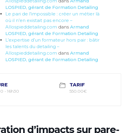
AIlospieddetailing.com
dans
Armand
LOSPIED, gérant de Formation Detailing
Le pari de l’impossible : créer un métier là
où il n’en existait pas encore –
AIlospieddetailing.com
dans
Armand
LOSPIED, gérant de Formation Detailing
L’expertise d’un formateur hors pair : bâtir
les talents du detailing –
AIlospieddetailing.com
dans
Armand
LOSPIED, gérant de Formation Detailing
URE
TARIF
0 - 16h30
550.00€
ation d’impacts sur pare-