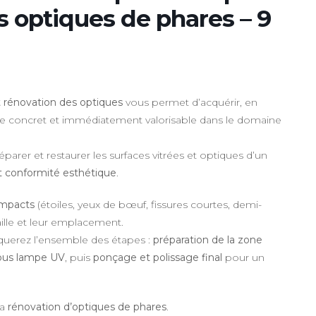
s optiques de phares – 9
t rénovation des optiques
vous permet d’acquérir, en
ique concret et immédiatement valorisable dans le domaine
parer et restaurer les surfaces vitrées et optiques d’un
et conformité esthétique
.
’impacts
(étoiles, yeux de bœuf, fissures courtes, demi-
taille et leur emplacement.
iquerez l’ensemble des étapes :
préparation de la zone
 sous lampe UV
, puis
ponçage et polissage final
pour un
la
rénovation d’optiques de phares
.