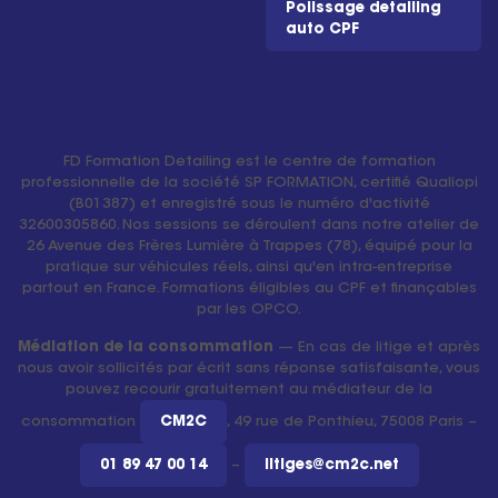
Polissage detailing
auto CPF
FD Formation Detailing est le centre de formation
professionnelle de la société SP FORMATION, certifié Qualiopi
(B01387) et enregistré sous le numéro d'activité
32600305860. Nos sessions se déroulent dans notre atelier de
26 Avenue des Frères Lumière à Trappes (78), équipé pour la
pratique sur véhicules réels, ainsi qu'en intra-entreprise
partout en France. Formations éligibles au CPF et finançables
par les OPCO.
Médiation de la consommation
— En cas de litige et après
nous avoir sollicités par écrit sans réponse satisfaisante, vous
pouvez recourir gratuitement au médiateur de la
consommation
CM2C
, 49 rue de Ponthieu, 75008 Paris –
01 89 47 00 14
–
litiges@cm2c.net