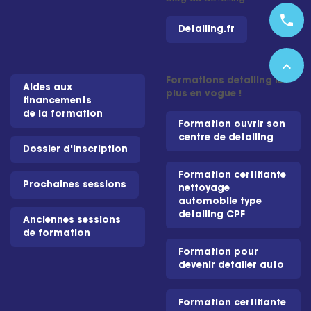
phone
Detailing.fr
expand_less
Formations detailing les
Aides aux
plus en vogue !
financements
de la formation
Formation ouvrir son
centre de detailing
Dossier d'inscription
Formation certifiante
Prochaines sessions
nettoyage
automobile type
detailing CPF
Anciennes sessions
de formation
Formation pour
devenir detailer auto
Formation certifiante