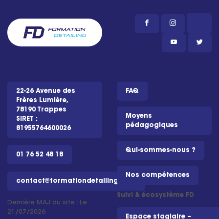
22-26 Avenue des
FAQ
Frères Lumière,
78190 Trappes
Moyens
SIRET :
pédagogiques
81955764600026
Qui-sommes-nous ?
01 76 52 48 18
Nos compétences
contact@formationdetailing.com
Suivi & écosystème FD
Dernière MAJ du site : Le
21/07/2026
Espace stagiaire –