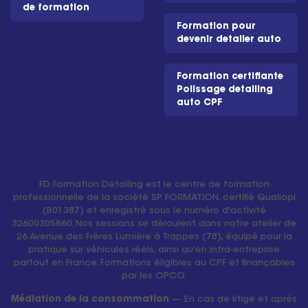
de formation
Formation pour
devenir detailer auto
Formation certifiante
Polissage detailing
auto CPF
FD Formation Detailing est le centre de formation
professionnelle de la société SP FORMATION, certifié Qualiopi
(B01387) et enregistré sous le numéro d'activité
32600305860. Nos sessions se déroulent dans notre atelier de
26 Avenue des Frères Lumière à Trappes (78), équipé pour la
pratique sur véhicules réels, ainsi qu'en intra-entreprise
partout en France. Formations éligibles au CPF et finançables
par les OPCO.
Médiation de la consommation
— En cas de litige et après