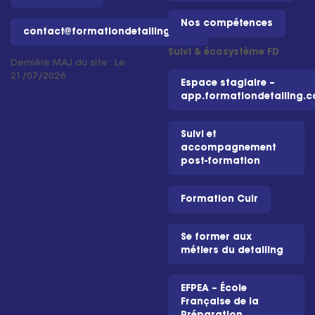
Nos compétences
contact@formationdetailing.com
Suivi & écosystème FD
Dernière MAJ du site : Le
21/07/2026
Espace stagiaire –
app.formationdetailing.
Suivi et
accompagnement
post-formation
Formation Cuir
Se former aux
métiers du detailing
EFPEA – École
Française de la