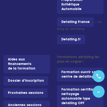
Préparation
Esthétique
Automobile
Detailing France
– Le
blog du detailing
Detailing.fr
Formations detailing les
Aides aux
plus en vogue !
financements
de la formation
Formation ouvrir son
phone
centre de detailing
Dossier d'inscription
Formation certifiante
expand_less
Prochaines sessions
nettoyage
automobile type
detailing CPF
Anciennes sessions