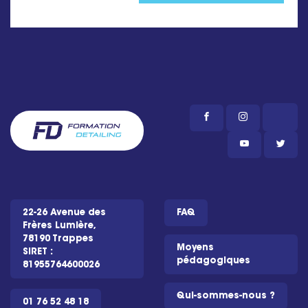
22-26 Avenue des
FAQ
Frères Lumière,
78190 Trappes
Moyens
SIRET :
pédagogiques
81955764600026
Qui-sommes-nous ?
01 76 52 48 18