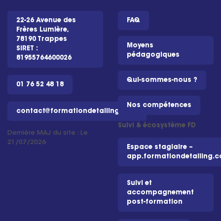
22-26 Avenue des
FAQ
Frères Lumière,
78190 Trappes
Moyens
SIRET :
pédagogiques
81955764600026
Qui-sommes-nous ?
01 76 52 48 18
Nos compétences
contact@formationdetailing.com
Suivi & écosystème FD
Dernière MAJ du site : Le
21/07/2026
Espace stagiaire –
app.formationdetailing.
Suivi et
accompagnement
post-formation