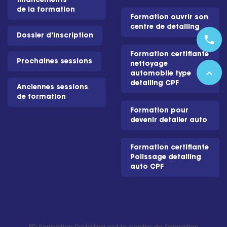
financements
de la formation
Formation ouvrir son
centre de detailing
Dossier d'inscription
phone
Formation certifiante
Prochaines sessions
nettoyage
expand_less
automobile type
detailing CPF
Anciennes sessions
de formation
Formation pour
devenir detailer auto
Formation certifiante
Polissage detailing
auto CPF