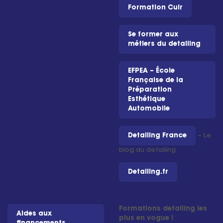
Formation Cuir
Se former aux
métiers du detailing
EFPEA – École
Française de la
Préparation
Esthétique
Automobile
Detailing France
– Le
blog du detailing
Detailing.fr
Formations detailing les
Aides aux
plus en vogue !