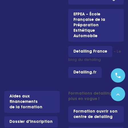
EFPEA – École
Française de la
Préparation
Esthétique
Automobile
Detailing France
– Le
blog du detailing
Detailing.fr
phone
expand_less
Formations detailing les
Aides aux
plus en vogue !
financements
de la formation
Formation ouvrir son
centre de detailing
Dossier d'inscription