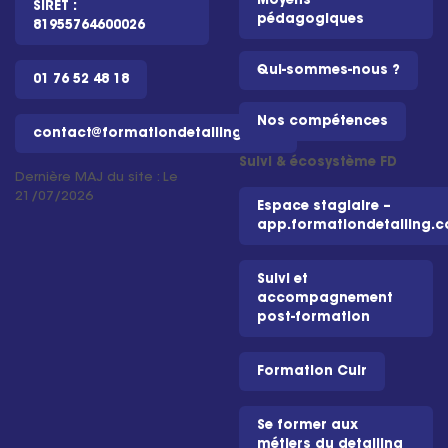
Moyens
SIRET :
pédagogiques
81955764600026
Qui-sommes-nous ?
01 76 52 48 18
Nos compétences
contact@formationdetailing.com
Suivi & écosystème FD
Dernière MAJ du site : Le
21/07/2026
Espace stagiaire –
app.formationdetailing.
Suivi et
accompagnement
post-formation
Formation Cuir
Se former aux
métiers du detailing