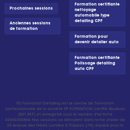
Formation certifiante
Prochaines sessions
nettoyage
automobile type
detailing CPF
Anciennes sessions
de formation
Formation pour
devenir detailer auto
Formation certifiante
Polissage detailing
auto CPF
FD Formation Detailing est le centre de formation
professionnelle de la société SP FORMATION, certifié Qualiopi
(B01387) et enregistré sous le numéro d'activité
32600305860. Nos sessions se déroulent dans notre atelier de
26 Avenue des Frères Lumière à Trappes (78), équipé pour la