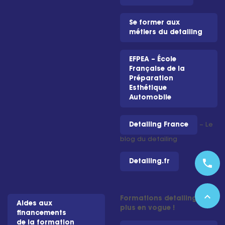
Se former aux
métiers du detailing
EFPEA – École
Française de la
Préparation
Esthétique
Automobile
Detailing France
– Le
blog du detailing
phone
Detailing.fr
expand_less
Formations detailing les
Aides aux
plus en vogue !
financements
de la formation