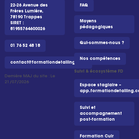
22-26 Avenue des
FAQ
Frères Lumière,
78190 Trappes
Moyens
SIRET :
pédagogiques
81955764600026
Qui-sommes-nous ?
01 76 52 48 18
Nos compétences
contact@formationdetailing.com
Suivi & écosystème FD
Dernière MAJ du site : Le
21/07/2026
Espace stagiaire –
app.formationdetailing.
Suivi et
accompagnement
post-formation
Formation Cuir