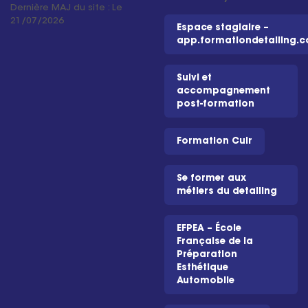
Dernière MAJ du site : Le
21/07/2026
Espace stagiaire –
app.formationdetailing.
Suivi et
accompagnement
post-formation
Formation Cuir
Se former aux
métiers du detailing
EFPEA – École
Française de la
Préparation
Esthétique
Automobile