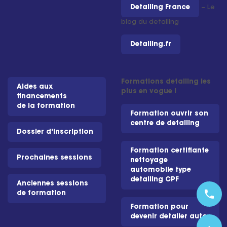
Detailing France
– Le
blog du detailing
Detailing.fr
Formations detailing les
Aides aux
plus en vogue !
financements
de la formation
Formation ouvrir son
centre de detailing
Dossier d'inscription
Formation certifiante
Prochaines sessions
nettoyage
automobile type
detailing CPF
Anciennes sessions
phone
de formation
Formation pour
devenir detailer auto