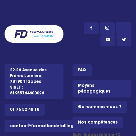
22-26 Avenue des
FAQ
Frères Lumière,
78190 Trappes
Moyens
SIRET :
pédagogiques
81955764600026
Qui-sommes-nous ?
01 76 52 48 18
Nos compétences
contact@formationdetailing.com
Suivi & écosystème FD