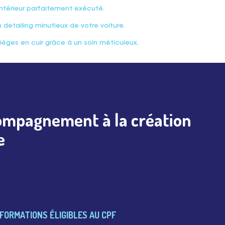
intérieur parfaitement exécuté.
n detailing minutieux de votre voiture.
ièges en cuir grâce à un soin méticuleux.
ompagnement à la création
e
FORMATIONS ÉLIGIBLES AU CPF