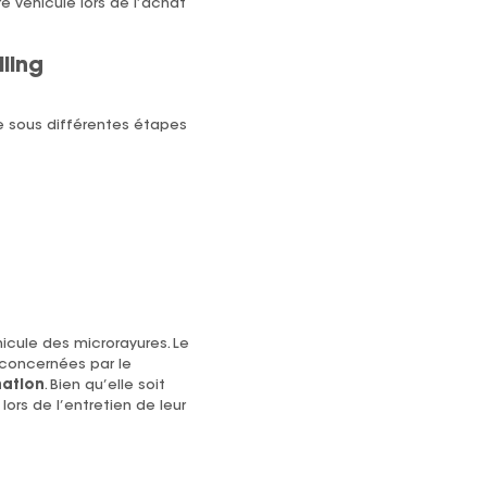
e véhicule lors de l’achat
ling
ne sous différentes étapes
hicule des microrayures. Le
 concernées par le
ation
. Bien qu’elle soit
rs de l’entretien de leur