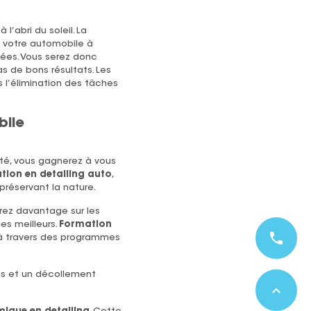
l’abri du soleil. La
t votre automobile à
oyées. Vous serez donc
as de bons résultats. Les
 l’élimination des tâches
bile
té, vous gagnerez à vous
tion en detailing auto
,
préservant la nature.
urez davantage sur les
es meilleurs.
Formation
phone
à travers des programmes
les et un décollement
expand_less