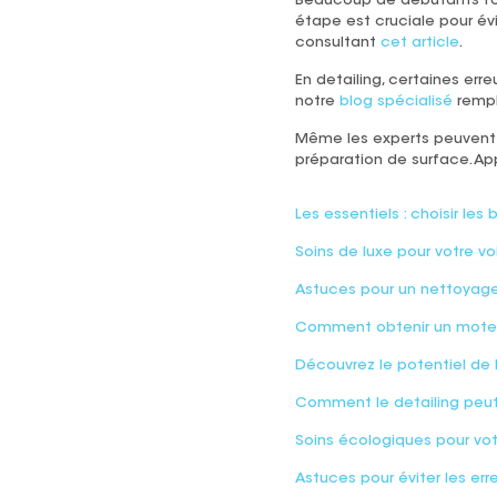
Beaucoup de débutants fon
étape est cruciale pour évi
consultant
cet article
.
En detailing, certaines erre
notre
blog spécialisé
rempl
Même les experts peuvent 
préparation de surface. App
Les essentiels : choisir les
Soins de luxe pour votre v
Astuces pour un nettoyage
Comment obtenir un moteu
Découvrez le potentiel de 
Comment le detailing peut f
Soins écologiques pour votre
Astuces pour éviter les err