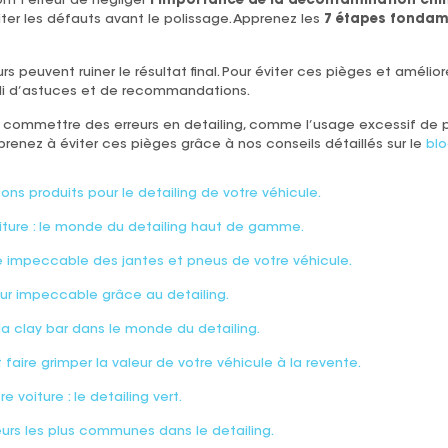
t l’erreur de négliger
l’importance de la décontamination chim
ter les défauts avant le polissage. Apprenez les
7 étapes fondame
urs peuvent ruiner le résultat final. Pour éviter ces pièges et amélio
i d’astuces et de recommandations.
commettre des erreurs en detailing, comme l’usage excessif de 
renez à éviter ces pièges grâce à nos conseils détaillés sur le
blo
 bons produits pour le detailing de votre véhicule.
oiture : le monde du detailing haut de gamme.
 impeccable des jantes et pneus de votre véhicule.
r impeccable grâce au detailing.
la clay bar dans le monde du detailing.
aire grimper la valeur de votre véhicule à la revente.
 voiture : le detailing vert.
eurs les plus communes dans le detailing.