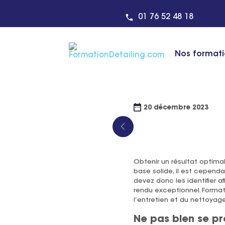
Centre de formation detaili
01 76 52 48 18
ACTUALITÉ
Nos format
Les erreurs coura
20 décembre 2023
Obtenir un résultat optimal
base solide, il est cepend
devez donc les identifier a
rendu exceptionnel. Formati
l’entretien et du nettoyage
Ne pas bien se p