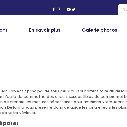
ng
>
Actualité
>
Les erreurs courantes à éviter en detailing automobil
ions
En savoir plus
Galerie photos
ntes à éviter en detailing automobile
 est l’objectif principal de tous ceux qui souhaitent faire du detai
ant facile de commettre des erreurs susceptibles de compromettre l
fin de prendre les mesures nécessaires pour améliorer votre techni
on Detailing vous présente dans ce guide les cinq erreurs les plus 
 de votre véhicule.
réparer