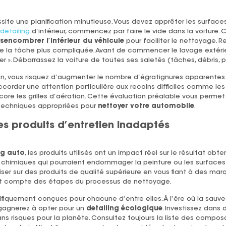
ite une planification minutieuse. Vous devez apprêter les surfaces
detailing
d’intérieur, commencez par faire le vide dans la voiture. C
sencombrer l’intérieur du véhicule
pour faciliter le nettoyage. R
e la tâche plus compliquée. Avant de commencer le lavage extéri
ver ». Débarrassez la voiture de toutes ses saletés (tâches, débris, 
, vous risquez d’augmenter le nombre d’égratignures apparentes su
order une attention particulière aux recoins difficiles comme les i
ore les grilles d’aération. Cette évaluation préalable vous permet 
 techniques appropriées pour
nettoyer votre automobile
.
es produits d’entretien inadaptés
ng auto
, les produits utilisés ont un impact réel sur le résultat obten
chimiques qui pourraient endommager la peinture ou les surfaces f
 sur des produits de qualité supérieure en vous fiant à des marq
nt compte des étapes du processus de nettoyage.
écifiquement conçues pour chacune d’entre elles. À l’ère où la sau
 gagnerez à opter pour un
detailing écologique
. Investissez dans 
ns risques pour la planète. Consultez toujours la liste des compo