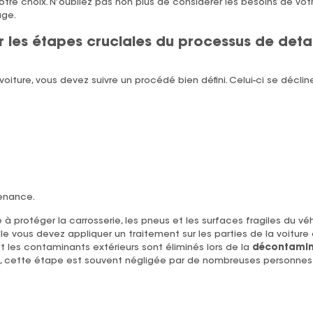
otre choix. N’oubliez pas non plus de considérer les besoins de votr
age.
ur les étapes cruciales du processus de detai
voiture, vous devez suivre un procédé bien défini. Celui-ci se décli
tenance.
à protéger la carrosserie, les pneus et les surfaces fragiles du vé
le vous devez appliquer un traitement sur les parties de la voiture
t les contaminants extérieurs sont éliminés lors de la
décontamin
 cette étape est souvent négligée par de nombreuses personnes lo