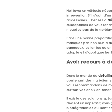
Nettoyer un véhicule nécess
intervention. S’il s’agit d’un
accessoires… Pensez à
dé
susceptibles de vous rendr
n’oubliez pas de la « préla
Sans une bonne préparation
manquez pas non plus d’acc
panneaux, les jantes ou enc
adapté et d’appliquer les
Avoir recours à d
Dans le monde du
detaili
contenant des ingrédients 
vous recommandons de miser
surtout vos choix en tena
Il existe des solutions sp
devient un impératif, vous
biodégradables qui sont sa