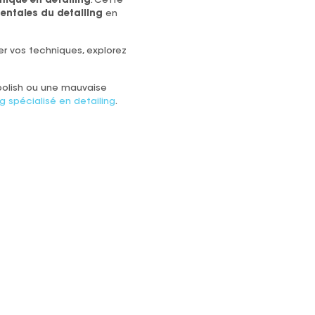
ique en detailing
. Cette
ntales du detailing
en
rer vos techniques, explorez
polish ou une mauvaise
g spécialisé en detailing
.