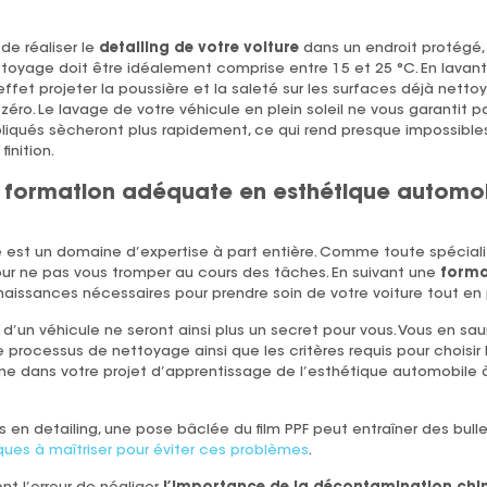
e réaliser le
detailing de votre voiture
dans un endroit protégé, à 
toyage doit être idéalement comprise entre 15 et 25 °C. En lavan
n effet projeter la poussière et la saleté sur les surfaces déjà nett
zéro. Le lavage de votre véhicule en plein soleil ne vous garantit p
iqués sècheront plus rapidement, ce qui rend presque impossibles
inition.
e formation adéquate en esthétique automo
 est un domaine d’expertise à part entière. Comme toute spéciali
ur ne pas vous tromper au cours des tâches. En suivant une
forma
naissances nécessaires pour prendre soin de votre voiture tout en 
d’un véhicule ne seront ainsi plus un secret pour vous. Vous en sa
rocessus de nettoyage ainsi que les critères requis pour choisir l
dans votre projet d’apprentissage de l’esthétique automobile 
s en detailing, une pose bâclée du film PPF peut entraîner des bul
ues à maîtriser pour éviter ces problèmes
.