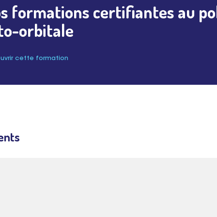
s formations certifiantes au poli
to-orbitale
vrir cette formation
ents