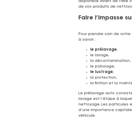
disponible avant de faire v
de vos produits de nettoy
Faire l’impasse s
Pour prendre soin de votre 
à savoir :
le prélavage
,
le lavage,
la décontamination,
le polissage,
le lustrage
,
la protection,
la finition et la main
Le prélavage auto consiste 
lavage est l’étape à laquel
nettoyage. Les particules e
d’une importance capitale,
véhicule.