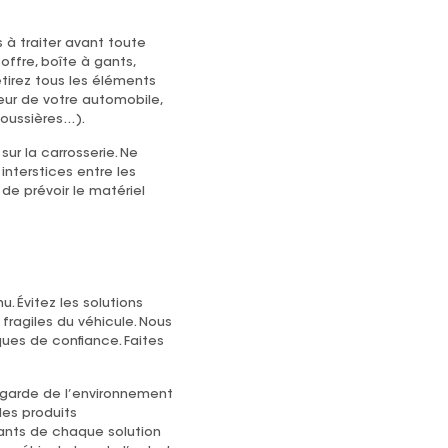
 à traiter avant toute
offre, boîte à gants,
etirez tous les éléments
eur de votre automobile,
poussières…).
r la carrosserie. Ne
nterstices entre les
de prévoir le matériel
u. Évitez les solutions
ragiles du véhicule. Nous
ues de confiance. Faites
vegarde de l’environnement
des produits
sants de chaque solution