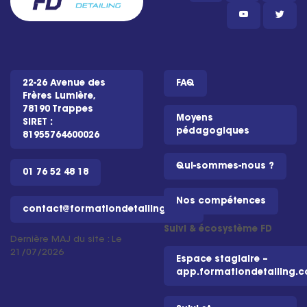
22-26 Avenue des
FAQ
Frères Lumière,
78190 Trappes
Moyens
SIRET :
pédagogiques
81955764600026
Qui-sommes-nous ?
01 76 52 48 18
Nos compétences
contact@formationdetailing.com
Suivi & écosystème FD
Dernière MAJ du site : Le
21/07/2026
Espace stagiaire –
app.formationdetailing.