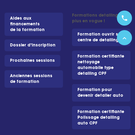
Formations detailing les
phone
Aides aux
plus en vogue !
financements
de la formation
Formation ouvrir son
expand_less
centre de detailing
Dossier d'inscription
Formation certifiante
Prochaines sessions
nettoyage
automobile type
detailing CPF
Anciennes sessions
de formation
Formation pour
devenir detailer auto
Formation certifiante
Polissage detailing
auto CPF