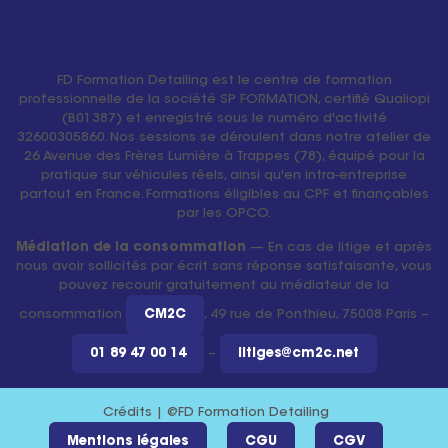
FD Formation Detailing est le centre de formation
professionnelle de la société SP FORMATION, certifié Qualiopi
(B01387) et enregistré sous le numéro d'activité
32600305860. Nos sessions se déroulent dans notre atelier de
26 Avenue des Frères Lumière à Trappes (78), équipé pour la
pratique sur véhicules réels, ainsi qu'en intra-entreprise
partout en France. Formations éligibles au CPF et finançables
par les OPCO.
Médiation de la consommation
— En cas de litige et après
nous avoir sollicités par écrit sans réponse satisfaisante, vous
pouvez recourir gratuitement au médiateur de la
consommation
CM2C
, 49 rue de Ponthieu, 75008 Paris –
01 89 47 00 14
–
litiges@cm2c.net
Crédits | @FD Formation Detailing
Mentions légales
CGU
CGV