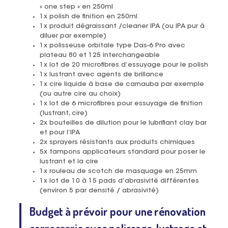
« one step » en 250ml
1x polish de finition en 250ml
1x produit dégraissant /cleaner IPA (ou IPA pur à
diluer par exemple)
1x polisseuse orbitale type Das-6 Pro avec
plateau 80 et 125 interchangeable
1x lot de 20 microfibres d’essuyage pour le polish
1x lustrant avec agents de brillance
1x cire liquide à base de carnauba par exemple
(ou autre cire au choix)
1x lot de 6 microfibres pour essuyage de finition
(lustrant, cire)
2x bouteilles de dilution pour le lubrifiant clay bar
et pour l’IPA
2x sprayers résistants aux produits chimiques
5x tampons applicateurs standard pour poser le
lustrant et la cire
1x rouleau de scotch de masquage en 25mm
1x lot de 10 à 15 pads d’abrasivité différentes
(environ 5 par densité / abrasivité)
Budget à prévoir pour une rénovation
carrosserie avec polissage, lustrage et