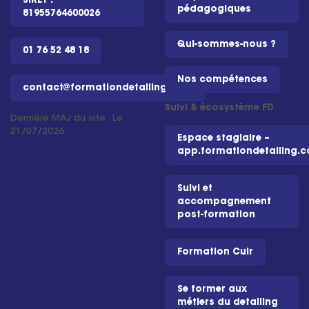
SIRET :
pédagogiques
81955764600026
Qui-sommes-nous ?
01 76 52 48 18
Nos compétences
contact@formationdetailing.com
Suivi & écosystème FD
Dernière MAJ du site : Le
21/07/2026
Espace stagiaire –
app.formationdetailing.
Suivi et
accompagnement
post-formation
Formation Cuir
Se former aux
métiers du detailing