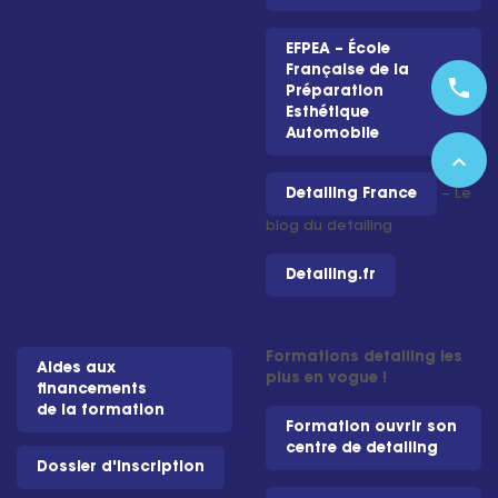
EFPEA – École
Française de la
phone
Préparation
Esthétique
Automobile
expand_less
Detailing France
– Le
blog du detailing
Detailing.fr
Formations detailing les
Aides aux
plus en vogue !
financements
de la formation
Formation ouvrir son
centre de detailing
Dossier d'inscription