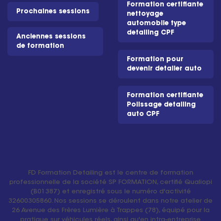
Formation certifiante
Prochaines sessions
nettoyage
automobile type
detailing CPF
Anciennes sessions
de formation
Formation pour
devenir detailer auto
Formation certifiante
Polissage detailing
auto CPF
FD Formation Detailing est le centre de formation
professionnelle de la société SP FORMATION, certifié Qualiopi
(B01387) et enregistré sous le numéro d'activité
32600305860. Nos sessions se déroulent dans notre atelier de
26 Avenue des Frères Lumière à Trappes (78), équipé pour la
pratique sur véhicules réels, ainsi qu'en intra-entreprise