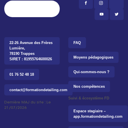
22-26 Avenue des Frères
FAQ
Lumière,
78190 Trappes
Moyens pédagogiques
SIRET : 81955764600026
Qui-sommes-nous ?
01 76 52 48 18
Nos compétences
contact@formationdetailing.com
Suivi & écosystème FD
Dernière MAJ du site : Le
21/07/2026
Espace stagiaire –
app.formationdetailing.com