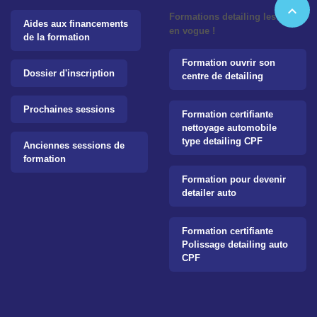
expand_less
Formations detailing les plus
Aides aux financements
en vogue !
de la formation
Formation ouvrir son
Dossier d'inscription
centre de detailing
Prochaines sessions
Formation certifiante
nettoyage automobile
type detailing CPF
Anciennes sessions de
formation
Formation pour devenir
detailer auto
Formation certifiante
Polissage detailing auto
CPF