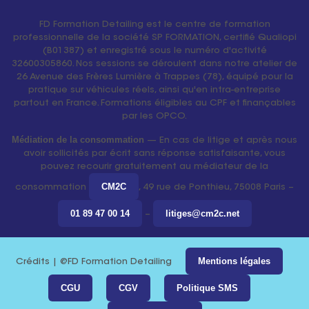
FD Formation Detailing est le centre de formation
professionnelle de la société SP FORMATION, certifié Qualiopi
(B01387) et enregistré sous le numéro d'activité
32600305860. Nos sessions se déroulent dans notre atelier de
26 Avenue des Frères Lumière à Trappes (78), équipé pour la
pratique sur véhicules réels, ainsi qu'en intra-entreprise
partout en France. Formations éligibles au CPF et finançables
par les OPCO.
Médiation de la consommation
— En cas de litige et après nous
avoir sollicités par écrit sans réponse satisfaisante, vous
pouvez recourir gratuitement au médiateur de la
CM2C
consommation
, 49 rue de Ponthieu, 75008 Paris –
01 89 47 00 14
litiges@cm2c.net
–
Mentions légales
Crédits | @FD Formation Detailing
CGU
CGV
Politique SMS