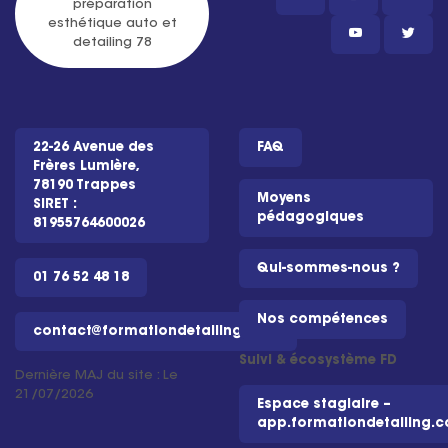
22-26 Avenue des
FAQ
Frères Lumière,
78190 Trappes
Moyens
SIRET :
pédagogiques
81955764600026
Qui-sommes-nous ?
01 76 52 48 18
Nos compétences
contact@formationdetailing.com
Suivi & écosystème FD
Dernière MAJ du site : Le
21/07/2026
Espace stagiaire –
app.formationdetailing.