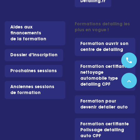
Detailing.fr
Formations detailing les
Aides aux
plus en vogue !
financements
de la formation
Formation ouvrir son
centre de detailing
Dossier d'inscription
phone
Formation certifiante
Prochaines sessions
nettoyage
automobile type
expand_less
detailing CPF
Anciennes sessions
de formation
Formation pour
devenir detailer auto
Formation certifiante
Polissage detailing
auto CPF